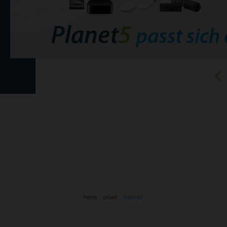
home
privat
internet