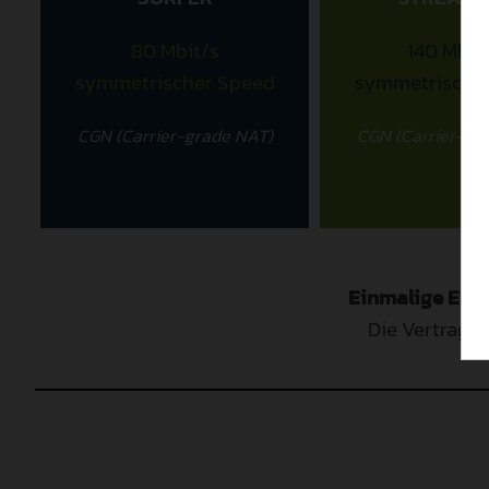
80 Mbit/s
140 Mbit
symmetrischer Speed
symmetrische
CGN (Carrier-grade NAT)
CGN (Carrier-gr
Einmalige Einr
Die Vertragsl