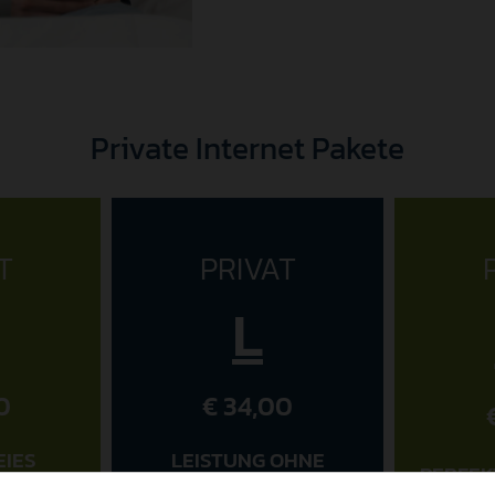
Private Internet Pakete
T
PRIVAT
L
0
€ 34,00
EIES
LEISTUNG OHNE
PERFEK
NG
KOMPROMISS