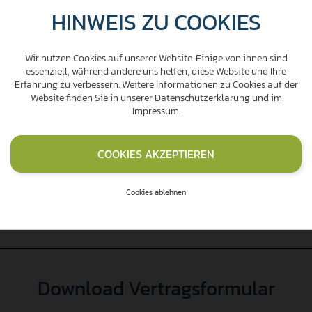
HINWEIS ZU COOKIES
5
/s
200 Mbit/s
symmet
r Speed
symmetrischer Speed
Wir nutzen Cookies auf unserer Website. Einige von ihnen sind
essenziell, während andere uns helfen, diese Website und Ihre
CGN (Ca
Erfahrung zu verbessern. Weitere Informationen zu Cookies auf der
ade NAT)
CGN (Carrier-grade NAT)
Website finden Sie in unserer
Datenschutzerklärung
und im
Impressum
.
COOKIES AKZEPTIEREN
ichtungskosten:
€ 49,- exkl. WLAN Router / € 149,- i
Cookies ablehnen
aufzeit beträgt 12 Monate, bei einer zweimonatigen Kü
Download Vertragsformular